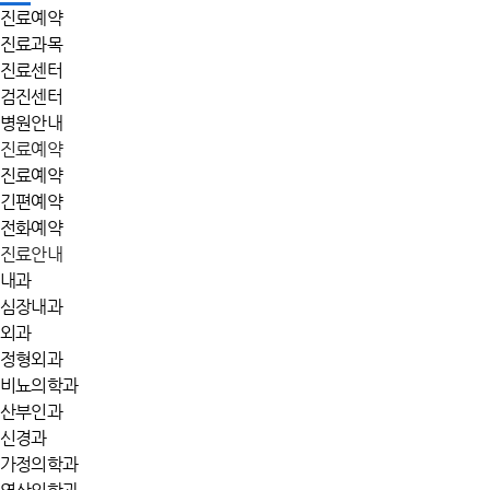
진료예약
진료과목
진료센터
검진센터
병원안내
진료예약
진료예약
긴편예약
전화예약
진료안내
내과
심장내과
외과
정형외과
비뇨의학과
산부인과
신경과
가정의학과