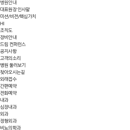
병원안내
대표원장 인사말
미션/비전/핵심가치
HI
조직도
장비안내
드림 컨퍼런스
공지사항
고객의소리
병원 둘러보기
찾아오시는길
외래접수
간편예약
전화예약
내과
심장내과
외과
정형외과
비뇨의학과