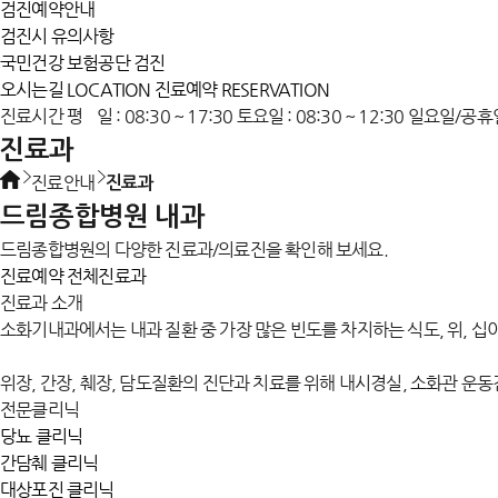
검진예약안내
검진시 유의사항
국민건강 보험공단 검진
오시는길
LOCATION
진료예약
RESERVATION
진료시간
평 일 : 08:30 ~ 17:30
토요일 : 08:30 ~ 12:30
일요일/공휴
진료과
진료안내
진료과
드림종합병원
내과
드림종합병원의 다양한 진료과/의료진을 확인해 보세요.
진료예약
전체진료과
진료과 소개
소화기내과에서는 내과 질환 중 가장 많은 빈도를 차지하는 식도, 위, 십이
위장, 간장, 췌장, 담도질환의 진단과 치료를 위해 내시경실, 소화관 
전문클리닉
당뇨 클리닉
간담췌 클리닉
대상포진 클리닉