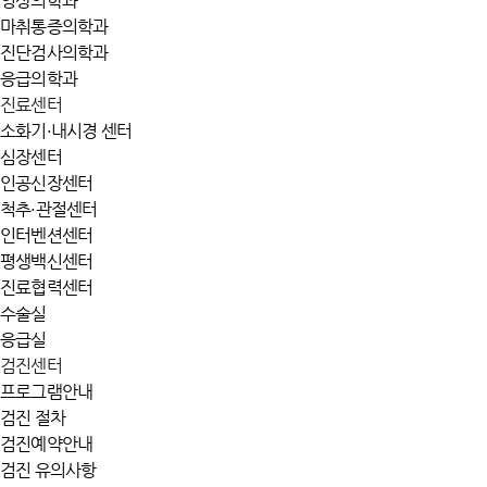
영상의학과
마취통증의학과
진단검사의학과
응급의학과
진료센터
소화기·내시경 센터
심장센터
인공신장센터
척추·관절센터
인터벤션센터
평생백신센터
진료협력센터
수술실
응급실
검진센터
프로그램안내
검진 절차
검진예약안내
검진 유의사항