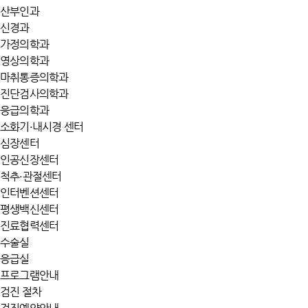
산부인과
신경과
가정의학과
영상의학과
마취통증의학과
진단검사의학과
응급의학과
소화기·내시경 센터
심장센터
인공신장센터
척추·관절센터
인터벤션센터
평생백신센터
진료협력센터
수술실
응급실
프로그램안내
검진 절차