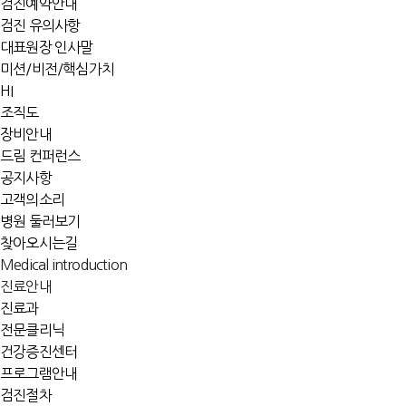
검진예약안내
검진 유의사항
대표원장 인사말
미션/비전/핵심가치
HI
조직도
장비안내
드림 컨퍼런스
공지사항
고객의소리
병원 둘러보기
찾아오시는길
Medical introduction
진료안내
진료과
전문클리닉
건강증진센터
프로그램안내
검진절차