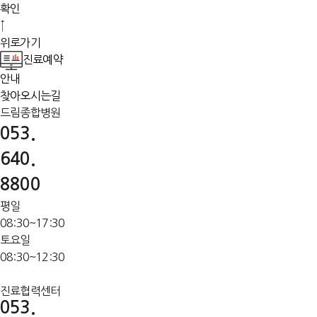
확인
↑
위로가기
진료예약
안내
찾아오시는길
드림종합병원
053.
640.
8800
평일
08:30~17:30
토요일
08:30~12:30
진료협력센터
053.