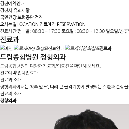
검진예약안내
검진시 유의사항
국민건강 보험공단 검진
오시는길
LOCATION
진료예약
RESERVATION
진료시간
평 일 : 08:30 ~ 17:30
토요일 : 08:30 ~ 12:30
일요일/공휴
진료과
진료안내
진료과
드림종합병원
정형외과
드림종합병원의 다양한 진료과/의료진을 확인해 보세요.
진료예약
전체진료과
진료과 소개
정형외과에서는 척추 및 팔, 다리 근 골격계통에 발생되는 질환과 손상을
진료의 소개
정형외과