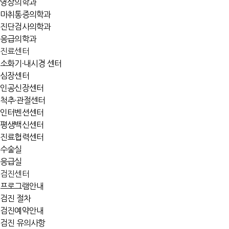
영상의학과
마취통증의학과
진단검사의학과
응급의학과
진료센터
소화기·내시경 센터
심장센터
인공신장센터
척추·관절센터
인터벤션센터
평생백신센터
진료협력센터
수술실
응급실
검진센터
프로그램안내
검진 절차
검진예약안내
검진 유의사항