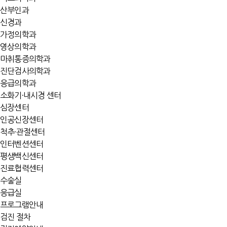
산부인과
신경과
가정의학과
영상의학과
마취통증의학과
진단검사의학과
응급의학과
소화기·내시경 센터
심장센터
인공신장센터
척추·관절센터
인터벤션센터
평생백신센터
진료협력센터
수술실
응급실
프로그램안내
검진 절차