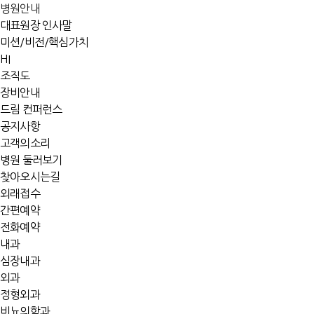
병원안내
대표원장 인사말
미션/비전/핵심가치
HI
조직도
장비안내
드림 컨퍼런스
공지사항
고객의소리
병원 둘러보기
찾아오시는길
외래접수
간편예약
전화예약
내과
심장내과
외과
정형외과
비뇨의학과