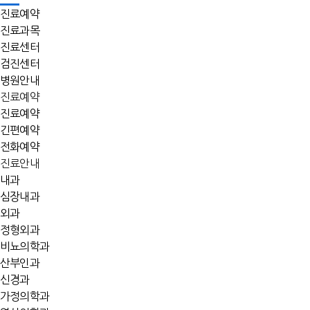
진료예약
진료과목
진료센터
검진센터
병원안내
진료예약
진료예약
긴편예약
전화예약
진료안내
내과
심장내과
외과
정형외과
비뇨의학과
산부인과
신경과
가정의학과